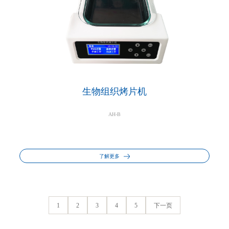
生物组织烤片机
AH-B
了解更多
1
2
3
4
5
下一页