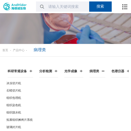
病理类
首页
产品中心
科研常规设备
分析检测
光学成像
病理类
色谱仪器
冰冻切片机
石蜡切片机
组织包埋机
组织染色机
组织脱水机
拓展组织摊烤片系统
玻璃封片机